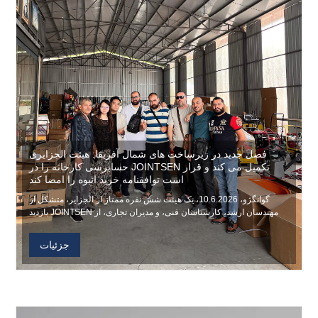
فصل جدید در زیرساخت های شمال آفریقا: هیئت الجزایری
حسابرسی کارخانه را در JOINTSEN تکمیل می کند و قرار
است توافقنامه خرید انبوه را امضا کند
گوانگژو، 10.6.2026، یک هیئت شش نفره ممتاز از الجزایر، متشکل از
مهندسان ارشد، کارشناسان فنی، و مدیران تجاری، از JOINTSEN بازدید
کردند. طرح‌هایی برای تهیه ماله‌های برقی بنزینی، تراکم‌کننده‌های صفحه و
ویبره‌های بتن برای یک پروژه کارخانه در مقیاس بزرگ، نشان‌دهنده تعمیق
جزئیات
همکاری زیرساختی چین و الجزایر است.